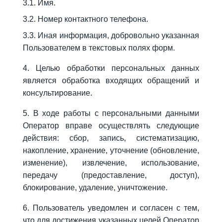
3.1. Имя.
3.2. Номер контактного телефона.
3.3. Иная информация, добровольно указанная
Пользователем в текстовых полях форм.
Я даю согласие ООО «Империя-Сочи» на обработку моих
персональных данных в целях рассмотрения моего
обращения согласно
Политике обработки персональных
4. Целью обработки персональных данных
данных
и
Согласию на обработку персональных данных
.
является обработка входящих обращений и
консультирование.
5. В ходе работы с персональными данными
Оператор вправе осуществлять следующие
действия: сбор, запись, систематизацию,
накопление, хранение, уточнение (обновление,
изменение), извлечение, использование,
передачу (предоставление, доступ),
блокирование, удаление, уничтожение.
6. Пользователь уведомлен и согласен с тем,
что для достижения указанных целей Оператор