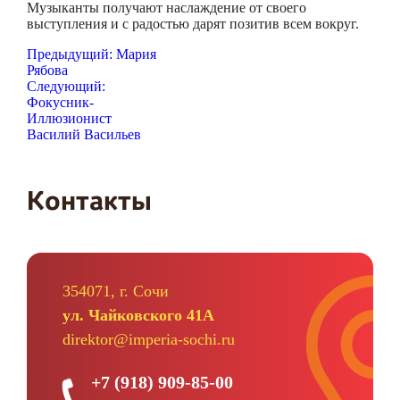
Музыканты получают наслаждение от своего
выступления и с радостью дарят позитив всем вокруг.
Я даю согласие ООО «Империя-Сочи» на обработку моих
персональных данных в целях рассмотрения моего
Навигация
Предыдущий:
Мария
обращения согласно
Политике обработки персональных
Рябова
по
данных
и
Согласию на обработку персональных данных
.
Следующий:
записям
Фокусник-
Иллюзионист
Василий Васильев
Контакты
354071, г. Сочи
ул. Чайковского 41А
direktor@imperia-sochi.ru
+7 (918) 909-85-00