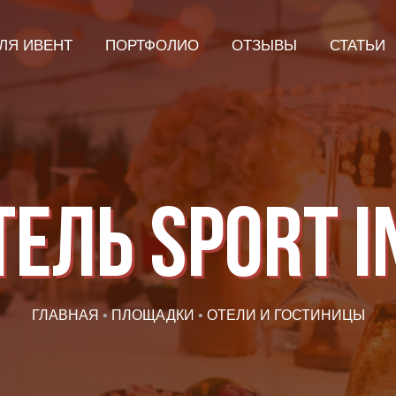
ЛЯ ИВЕНТ
ПОРТФОЛИО
ОТЗЫВЫ
СТАТЬИ
тель Sport I
ГЛАВНАЯ
•
ПЛОЩАДКИ
•
ОТЕЛИ И ГОСТИНИЦЫ
Я даю согласие ООО «Империя-Сочи» на обработку моих
персональных данных в целях рассмотрения моего
обращения согласно
Политике обработки персональных
данных
и
Согласию на обработку персональных данных
.