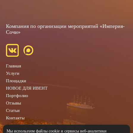
Компания по организации мероприятий «Империя-
Сочи»
Главная
Услуги
Площадки
НОВОЕ ДЛЯ ИВЕНТ
Портфолио
Отзывы
Статьи
Контакты
Заказать звонок
Мы используем файлы cookie и сервисы веб-аналитики