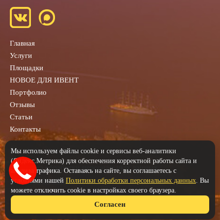
Главная
Услуги
Площадки
НОВОЕ ДЛЯ ИВЕНТ
Портфолио
Отзывы
Статьи
Контакты
Заказать звонок
Мы используем файлы cookie и сервисы веб-аналитики
(Яндекс.Метрика) для обеспечения корректной работы сайта и
Политика обработки персональных данных
анализа трафика. Оставаясь на сайте, вы соглашаетесь с
Согласие на обработку персональных данных
условиями нашей
Политики обработки персональных данных
. Вы
можете отключить cookie в настройках своего браузера.
Согласен