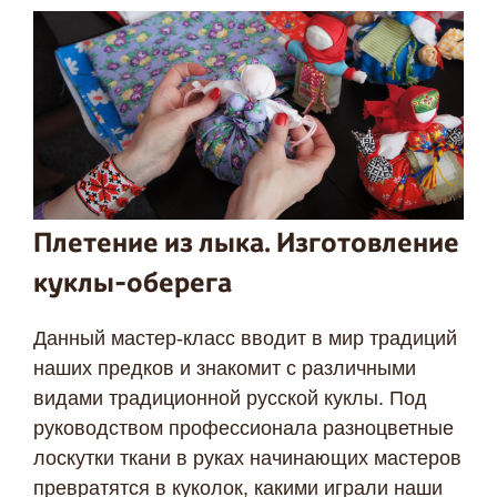
Плетение из лыка. Изготовление
куклы-оберега
Я даю согласие ООО «Империя-Сочи» на обработку моих
Данный мастер-класс вводит в мир традиций
персональных данных в целях рассмотрения моего
наших предков и знакомит с различными
обращения согласно
Политике обработки персональных
данных
и
Согласию на обработку персональных данных
.
видами традиционной русской куклы. Под
руководством профессионала разноцветные
лоскутки ткани в руках начинающих мастеров
превратятся в куколок, какими играли наши