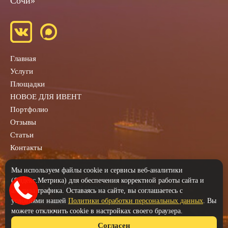
Сочи»
Главная
Услуги
Площадки
НОВОЕ ДЛЯ ИВЕНТ
Портфолио
Отзывы
Статьи
Контакты
Заказать звонок
Мы используем файлы cookie и сервисы веб-аналитики
(Яндекс.Метрика) для обеспечения корректной работы сайта и
Политика обработки персональных данных
анализа трафика. Оставаясь на сайте, вы соглашаетесь с
Согласие на обработку персональных данных
условиями нашей
Политики обработки персональных данных
. Вы
можете отключить cookie в настройках своего браузера.
Согласен