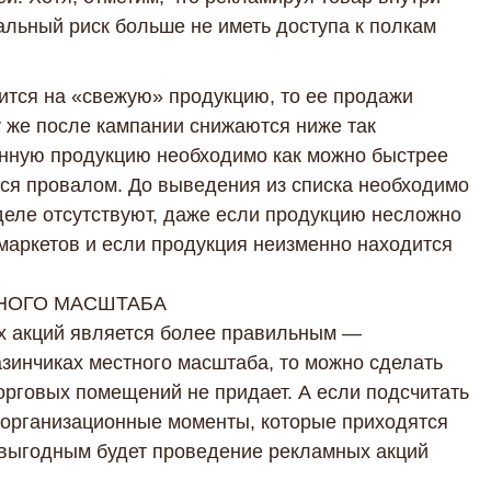
обращения согласно
Политике обработки персональных
альный риск больше не иметь доступа к полкам
данных
и
Согласию на обработку персональных данных
.
ится на «свежую» продукцию, то ее продажи
у же после кампании снижаются ниже так
анную продукцию необходимо как можно быстрее
тся провалом. До выведения из списка необходимо
деле отсутствуют, даже если продукцию несложно
маркетов и если продукция неизменно находится
ЗНОГО МАСШТАБА
ых акций является более правильным —
зинчиках местного масштаба, то можно сделать
орговых помещений не придает. А если подсчитать
, организационные моменты, которые приходятся
ее выгодным будет проведение рекламных акций