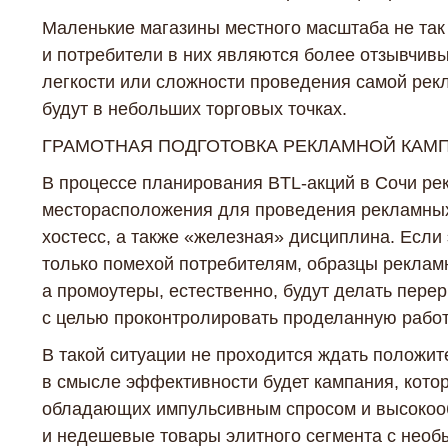
Маленькие магазины местного масштаба не та
и потребители в них являются более отзывчивы
легкости или сложности проведения самой рекл
будут в небольших торговых точках.
ГРАМОТНАЯ ПОДГОТОВКА РЕКЛАМНОЙ КАМП
В процессе планирования BTL-акций в Сочи ре
месторасположения для проведения рекламных 
хостесс, а также «железная» дисциплина. Если 
только помехой потребителям, образцы рекламн
а промоутеры, естественно, будут делать перер
с целью проконтролировать проделанную работ
В такой ситуации не проходится ждать положит
в смысле эффективности будет кампания, кото
обладающих импульсивным спросом и высокооб
и недешевые товары элитного сегмента с необ