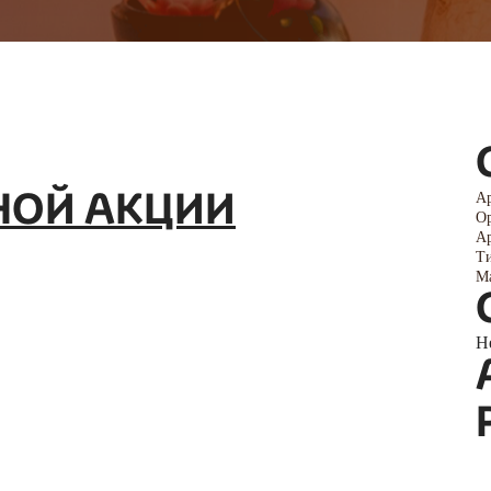
ЧНОЙ АКЦИИ
Ар
Ор
Ар
Ти
Ма
Н