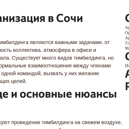
анизация в Сочи
Ар
Ор
Ар
тимбилдинга являются важными задачами, от
Ти
Ма
ность коллектива, атмосфера в офисе и
ала. Существует много видов тимбилдинга, но
 нормальные взаимоотношения между членами
Н
я одной командой, вызвать у них желание
бщих целей.
Я даю согласие ООО «Империя-Сочи» на обработку моих
персональных данных в целях рассмотрения моего
де и основные нюансы
обращения согласно
Политике обработки персональных
данных
и
Согласию на обработку персональных данных
.
куют проведение тимбилдинга на свежем воздухе,