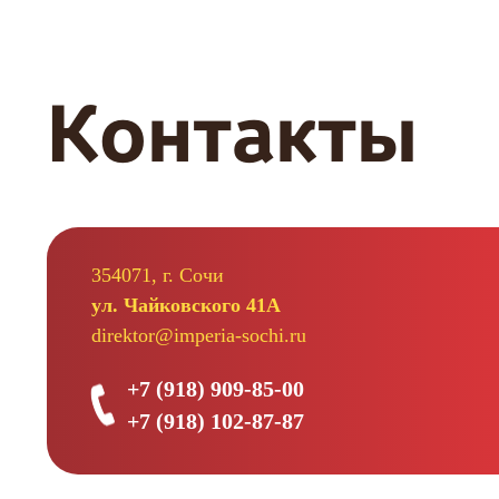
по
записям
Контакты
354071, г. Сочи
ул. Чайковского 41А
direktor@imperia-sochi.ru
+7 (918) 909-85-00
+7 (918) 102-87-87