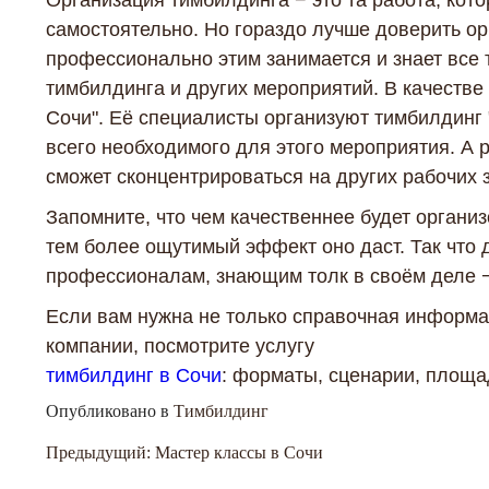
Организация тимбилдинга − это та работа, кот
самостоятельно. Но гораздо лучше доверить о
профессионально этим занимается и знает все 
тимбилдинга и других мероприятий. В качеств
Сочи". Её специалисты организуют тимбилдинг 
всего необходимого для этого мероприятия. А 
сможет сконцентрироваться на других рабочих 
Запомните, что чем качественнее будет органи
тем более ощутимый эффект оно даст. Так что
профессионалам, знающим толк в своём деле −
Если вам нужна не только справочная информа
компании, посмотрите услугу
тимбилдинг в Сочи
: форматы, сценарии, площа
Опубликовано в
Тимбилдинг
Навигация
Предыдущий:
Мастер классы в Сочи