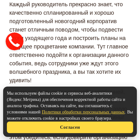
Каждый руководитель прекрасно знает, что
качественно спланированный и хорошо
подготовленный новогодний корпоратив
станет отличным поводом, чтобы подвести
итоги уходящего года и построить планы на
будущее процветание компании. Тут главное
ответственно подойти к организации данного
события, ведь сотрудники уже ждут этого
волшебного праздника, а вы так хотите их
удивить!
Что может быть оригинальней и необычней,
Мы используем файлы cookie и сервисы веб-аналитики
(Яндекс.Метрика) для обеспечения корректной работы сайта и
чем отправиться зимой в Сочи для встречи
анализа трафика. Оставаясь на сайте, вы соглашаетесь с
Нового Года? Да-да, именно в Сочи – самую
условиями нашей
Политики обработки персональных данных
. Вы
южную столицу нашей необъятной Родины!
можете отключить cookie в настройках своего браузера.
Согласен
Думаете сложно? А вот и нет! Вы легко в
этом убедитесь, если доверите организацию