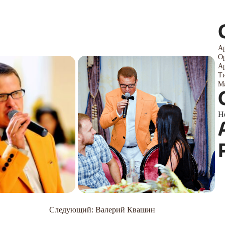
Ар
Ор
Ар
Ти
Ма
Н
Следующий:
Валерий Квашин