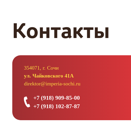
по
записям
Контакты
354071, г. Сочи
ул. Чайковского 41А
direktor@imperia-sochi.ru
+7 (918) 909-85-00
+7 (918) 102-87-87