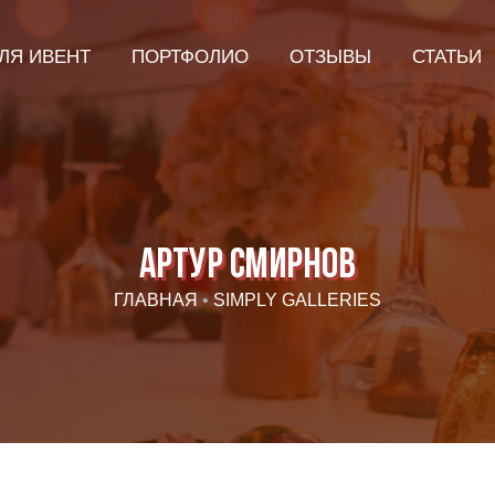
ЛЯ ИВЕНТ
ПОРТФОЛИО
ОТЗЫВЫ
СТАТЬИ
Артур Смирнов
ГЛАВНАЯ
•
SIMPLY GALLERIES
Я даю согласие ООО «Империя-Сочи» на обработку моих
персональных данных в целях рассмотрения моего
обращения согласно
Политике обработки персональных
данных
и
Согласию на обработку персональных данных
.