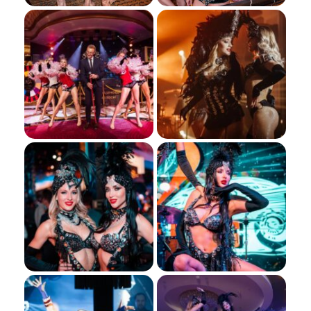
Я даю согласие ООО «Империя-Сочи» на обработку моих
персональных данных в целях рассмотрения моего
обращения согласно
Политике обработки персональных
данных
и
Согласию на обработку персональных данных
.