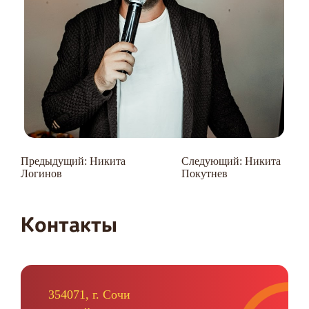
Навигация
Предыдущий:
Никита
Следующий:
Никита
Логинов
Покутнев
по
записям
Контакты
354071, г. Сочи