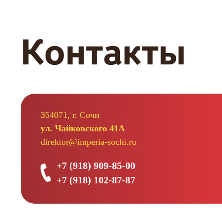
по
записям
Контакты
354071, г. Сочи
ул. Чайковского 41А
direktor@imperia-sochi.ru
+7 (918) 909-85-00
+7 (918) 102-87-87