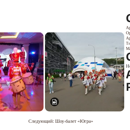
Ар
Ор
Ар
Ти
Ма
Н
Следующий:
Шоу-балет «Югра»