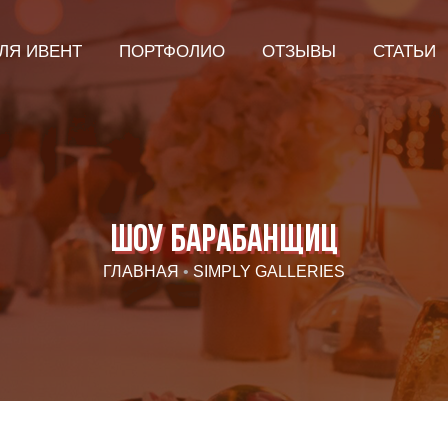
ЛЯ ИВЕНТ
ПОРТФОЛИО
ОТЗЫВЫ
СТАТЬИ
Шоу барабанщиц
ГЛАВНАЯ
•
SIMPLY GALLERIES
Я даю согласие ООО «Империя-Сочи» на обработку моих
персональных данных в целях рассмотрения моего
обращения согласно
Политике обработки персональных
данных
и
Согласию на обработку персональных данных
.