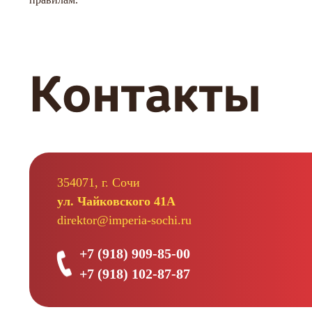
по
записям
Контакты
354071, г. Сочи
ул. Чайковского 41А
direktor@imperia-sochi.ru
+7 (918) 909-85-00
+7 (918) 102-87-87