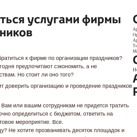
аться услугами фирмы
дников
Ар
Ор
Ар
Ти
Ма
братиться к фирме по организации праздников?
годня предпочитают сэкономить, а не
Н
твам. Но стоит ли оно того?
ит доверить организацию и проведение праздников
Я даю согласие ООО «Империя-Сочи» на обработку моих
персональных данных в целях рассмотрения моего
обращения согласно
Политике обработки персональных
Вам или вашим сотрудникам не придется тратить
данных
и
Согласию на обработку персональных данных
.
чно определиться с бюджетом, ответить на
товое мероприятие. Все.
аду? Не хотите прозванивать десяток площадок и