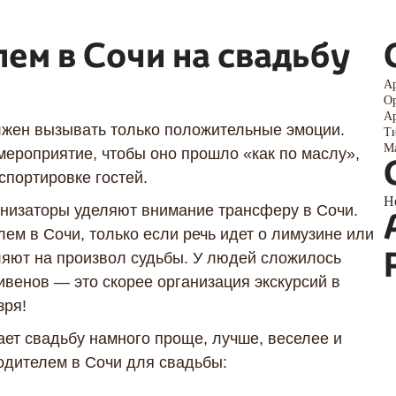
лем в Сочи на свадьбу
Ар
Ор
Ар
лжен вызывать только положительные эмоции.
Ти
Ма
мероприятие, чтобы оно прошло «как по маслу»,
спортировке гостей.
Н
Я даю согласие ООО «Империя-Сочи» на обработку моих
анизаторы уделяют внимание трансферу в Сочи.
персональных данных в целях рассмотрения моего
ем в Сочи, только если речь идет о лимузине или
обращения согласно
Политике обработки персональных
данных
и
Согласию на обработку персональных данных
.
ляют на произвол судьбы. У людей сложилось
ивенов — это скорее организация экскурсий в
зря!
ет свадьбу намного проще, лучше, веселее и
одителем в Сочи для свадьбы: