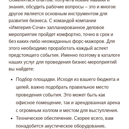
знания, обсудить рабочие вопросы – это и многое
другое является основным инструментом для
развития бизнеса. С командой компании
«Империя-Сочи» запланированное деловое
мероприятие пройдет комфортно, точно в срок и
без каких-либо неожиданных форс-мажоров. Для
этого необходимо проработать каждый аспект
предстоящего события. Именно поэтому в каталоге
наших услуг для проведения бизнес-мероприятий
вы найдете:
Подбор площадки. Исходя из вашего бюджета и
целей, важно подобрать правильное место
проведения события. Это может быть как
офисное помещение, так и арендованная арена
с огромным холлом и местом для выступления.
Я даю согласие ООО «Империя-Сочи» на обработку моих
Техническое обеспечение. Скорее всего, вам
персональных данных в целях рассмотрения моего
обращения согласно
Политике обработки персональных
понадобится акустическое оборудование,