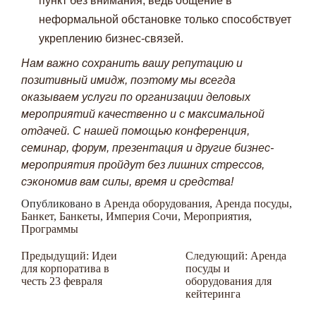
пункт без внимания, ведь общение в
неформальной обстановке только способствует
укреплению бизнес-связей.
Нам важно сохранить вашу репутацию и
позитивный имидж, поэтому мы всегда
оказываем услуги по организации деловых
мероприятий качественно и с максимальной
отдачей. С нашей помощью конференция,
семинар, форум, презентация и другие бизнес-
мероприятия пройдут без лишних стрессов,
сэкономив вам силы, время и средства!
Опубликовано в
Аренда оборудования
,
Аренда посуды
,
Банкет
,
Банкеты
,
Империя Сочи
,
Мероприятия
,
Программы
Навигация
Предыдущий:
Идеи
Следующий:
Аренда
для корпоратива в
посуды и
по
честь 23 февраля
оборудования для
записям
кейтеринга