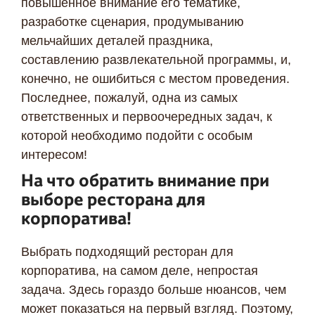
повышенное внимание его тематике,
разработке сценария, продумыванию
мельчайших деталей праздника,
составлению развлекательной программы, и,
конечно, не ошибиться с местом проведения.
Последнее, пожалуй, одна из самых
ответственных и первоочередных задач, к
которой необходимо подойти с особым
интересом!
На что обратить внимание при
выборе ресторана для
корпоратива!
Выбрать подходящий ресторан для
Я даю согласие ООО «Империя-Сочи» на обработку моих
корпоратива, на самом деле, непростая
персональных данных в целях рассмотрения моего
обращения согласно
Политике обработки персональных
задача. Здесь гораздо больше нюансов, чем
данных
и
Согласию на обработку персональных данных
.
может показаться на первый взгляд. Поэтому,