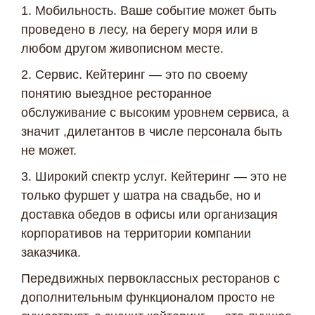
1. Мобильность. Ваше событие может быть
проведено в лесу, на берегу моря или в
любом другом живописном месте.
2. Сервис. Кейтеринг — это по своему
Я даю согласие ООО «Империя-Сочи» на обработку моих
персональных данных в целях рассмотрения моего
понятию выездное ресторанное
обращения согласно
Политике обработки персональных
обслуживание с высоким уровнем сервиса, а
данных
и
Согласию на обработку персональных данных
.
значит ,дилетантов в числе персонала быть
не может.
3. Широкий спектр услуг. Кейтеринг — это не
только фуршет у шатра на свадьбе, но и
доставка обедов в офисы или организация
корпоративов на территории компании
заказчика.
Передвижных первоклассных ресторанов с
дополнительным функционалом просто не