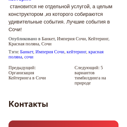
становится не отдельной услугой, а целым
конструктором ,из которого собираются
удивительные события. Лучшие события в
Сочи!
Опубликовано в
Банкет
,
Империя Сочи
,
Кейтеринг
,
Красная поляна
,
Сочи
Тэги:
Банкет
,
Империя Сочи
,
кейтеринг
,
красная
поляна
,
сочи
Навигация
Предыдущий:
Следующий:
5
Организация
вариантов
по
Кейтеринга в Сочи
тимбилдинга на
записям
природе
Контакты