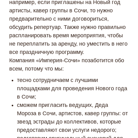
например, если приглашены на Новый год
Я даю согласие ООО «Империя-Сочи» на обработку моих
артисты, кавер группы в Сочи, то нужно
персональных данных в целях рассмотрения моего
предварительно с ними договориться,
обращения согласно
Политике обработки персональных
данных
и
Согласию на обработку персональных данных
.
обсудить репертуар. Также нужно правильно
распланировать время мероприятия, чтобы
не переплатить за аренду, но уместить в него
все праздничную программу.
Компания «Империя-Сочи» позаботится обо
всем, потому что мы:
тесно сотрудничаем с лучшими
площадками для проведения Нового года
в Сочи;
сможем пригласить ведущих, Деда
Мороза в Сочи, артистов, кавер группы: от
звезд эстрады до коллективов, которые
предоставляют свои услуги недорого;