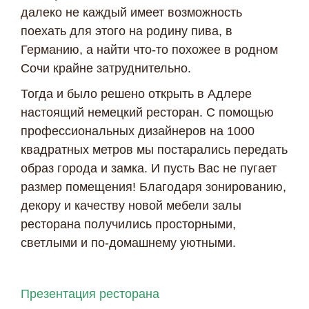
далеко не каждый имеет возможность
поехать для этого на родину пива, в
Германию, а найти что-то похожее в родном
Сочи крайне затруднительно.
Тогда и было решено открыть в Адлере
настоящий немецкий ресторан. С помощью
профессиональных дизайнеров на 1000
Я даю согласие ООО «Империя-Сочи» на обработку моих
квадратных метров мы постарались передать
персональных данных в целях рассмотрения моего
образ города и замка. И пусть Вас не пугает
обращения согласно
Политике обработки персональных
данных
и
Согласию на обработку персональных данных
.
размер помещения! Благодаря зонированию,
декору и качеству новой мебели залы
ресторана получились просторными,
светлыми и по-домашнему уютными.
Презентация ресторана