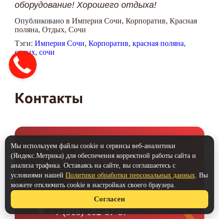
оборудование! Хорошего отдыха!
Опубликовано в
Империя Сочи
,
Корпоратив
,
Красная
поляна
,
Отдых
,
Сочи
Тэги:
Империя Сочи
,
Корпоратив
,
красная поляна
,
отдых
,
сочи
Контакты
Мы используем файлы cookie и сервисы веб-аналитики
354071, г. Сочи
(Яндекс.Метрика) для обеспечения корректной работы сайта и
ул. Чайковского 41А
анализа трафика. Оставаясь на сайте, вы соглашаетесь с
direktor@imperia-sochi.ru
условиями нашей
Политики обработки персональных данных
. Вы
можете отключить cookie в настройках своего браузера.
+7 (918) 909-85-00
Согласен
+7 (918) 102-87-87