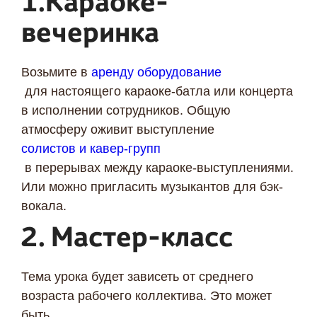
1.Караоке-
вечеринка
Возьмите в
аренду оборудование
для настоящего караоке-батла или концерта
в исполнении сотрудников. Общую
атмосферу оживит выступление
солистов и кавер-групп
в перерывах между караоке-выступлениями.
Или можно пригласить музыкантов для бэк-
вокала.
2. Мастер-класс
Я даю согласие ООО «Империя-Сочи» на обработку моих
персональных данных в целях рассмотрения моего
обращения согласно
Политике обработки персональных
Тема урока будет зависеть от среднего
данных
и
Согласию на обработку персональных данных
.
возраста рабочего коллектива. Это может
быть